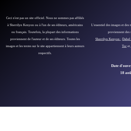
Ceci n'est pas un site officiel. Nous ne sommes pas affiliés
à Sherrilyn Kenyon ou à l'un de ses éditeurs, américains
L'essentiel des images et des 
ou français.
Toutefois, la plupart des informations
proviennent des si
proviennent de l'auteur et de ses éditeurs.
Toutes les
Sherrilyn Kenyon
;
Dabel 
images et les textes sur le site appartiennent à leurs auteurs
Tor
et
respectifs.
Date d'ouver
18 aoû