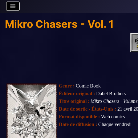
Mikro Chasers - Vol. 1
Genre :
Comic Book
Éditeur original :
Dabel Brothers
Titre original :
Mikro Chasers - Volume
Date de sortie - États-Unis :
21 avril 2
Format disponible :
Web comics
Date de diffusion :
Chaque vendredi