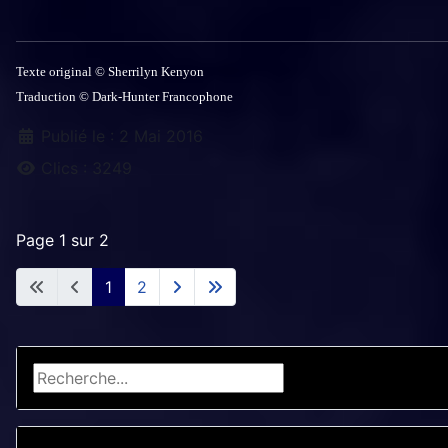
Texte original
©
Sherrilyn Kenyon
Traduction
©
Dark-Hunter Francophone
Détails
Publié le : 2 Mai 2016
Clics : 3249
Page 1 sur 2
1
2
Rechercher