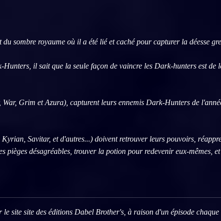
t du sombre royaume où il a été lié et caché pour capturer la déesse 
ers, il sait que la seule façon de vaincre les Dark-hunters est de les af
r, War, Grim et Azura), capturent leurs ennemis Dark-Hunters de l'année
yrian, Savitar, et d'autres...) doivent retrouver leurs pouvoirs, réappr
res pièges désagréables, trouver la potion pour redevenir eux-mêmes, et 
r le site site des éditions Dabel Brother's, à raison d'un épisode chaque