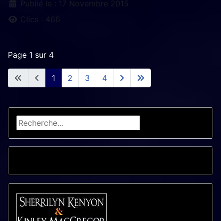
Détails
Publié le : 17 Novembre 2015
Clics : 466
Page 1 sur 4
1
2
3
4
Rechercher
CALENDRIER - LIVRES