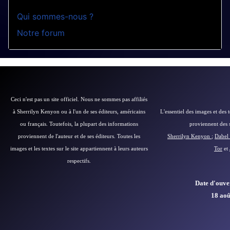
Qui sommes-nous ?
Notre forum
Ceci n'est pas un site officiel. Nous ne sommes pas affiliés
à Sherrilyn Kenyon ou à l'un de ses éditeurs, américains
L'essentiel des images et des 
ou français.
Toutefois, la plupart des informations
proviennent des si
proviennent de l'auteur et de ses éditeurs.
Toutes les
Sherrilyn Kenyon
;
Dabel 
images et les textes sur le site appartiennent à leurs auteurs
Tor
et
respectifs.
Date d'ouver
18 aoû